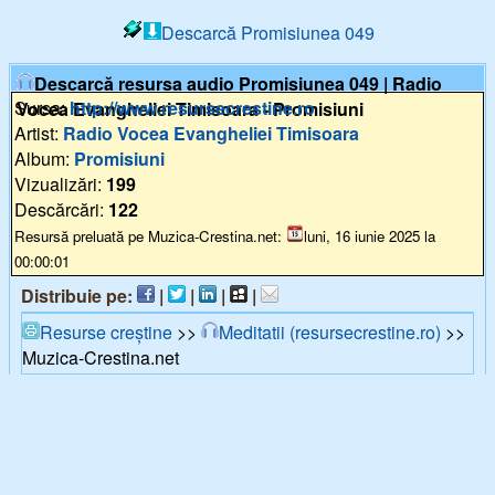
Descarcă Promisiunea 049
Descarcă resursa audio Promisiunea 049 | Radio
Sursa:
http://www.resursecrestine.ro
Vocea Evangheliei Timisoara - Promisiuni
Artist:
Radio Vocea Evangheliei Timisoara
Album:
Promisiuni
Vizualizări:
199
Descărcări:
122
Resursă preluată pe Muzica-Crestina.net:
luni, 16 iunie 2025 la
00:00:01
Distribuie pe:
|
|
|
|
Resurse creștine
>>
Meditatii (resursecrestine.ro)
>>
Muzica-Crestina.net