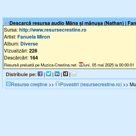
Descarcă resursa audio Mâna și mănușa (Nathan) | Fan
Sursa:
http://www.resursecrestine.ro
Artist:
Fanuela Miron
Album:
Diverse
Vizualizări:
226
Descărcări:
164
Resursă preluată pe Muzica-Crestina.net:
luni, 05 mai 2025 la 00:00:01
Distribuie pe:
|
|
|
|
Resurse creștine
>>
Povestiri (resursecrestine.ro)
>> Muz