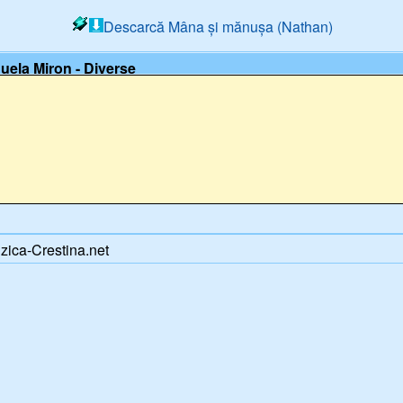
Descarcă Mâna și mănușa (Nathan)
uela Miron - Diverse
ica-Crestina.net