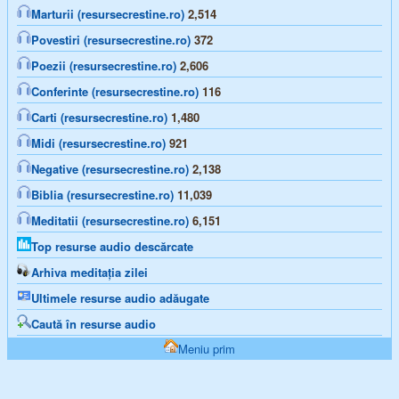
Marturii (resursecrestine.ro)
2,514
Povestiri (resursecrestine.ro)
372
Poezii (resursecrestine.ro)
2,606
Conferinte (resursecrestine.ro)
116
Carti (resursecrestine.ro)
1,480
Midi (resursecrestine.ro)
921
Negative (resursecrestine.ro)
2,138
Biblia (resursecrestine.ro)
11,039
Meditatii (resursecrestine.ro)
6,151
Top resurse audio descărcate
Arhiva meditația zilei
Ultimele resurse audio adăugate
Caută în resurse audio
Meniu prim