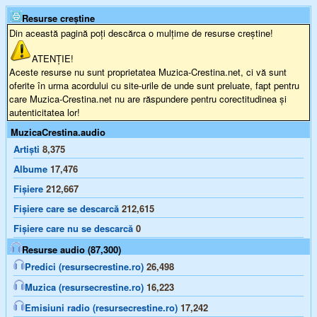
Resurse creștine
Din această pagină poți descărca o mulțime de resurse creștine!
ATENȚIE!
Aceste resurse nu sunt proprietatea Muzica-Crestina.net, ci vă sunt
oferite în urma acordului cu site-urile de unde sunt preluate, fapt pentru
care Muzica-Crestina.net nu are răspundere pentru corectitudinea și
autenticitatea lor!
MuzicaCrestina.audio
Artiști
8,375
Albume
17,476
Fișiere
212,667
Fișiere care se descarcă
212,615
Fișiere care nu se descarcă
0
Resurse audio (87,300)
Predici (resursecrestine.ro)
26,498
Muzica (resursecrestine.ro)
16,223
Emisiuni radio (resursecrestine.ro)
17,242